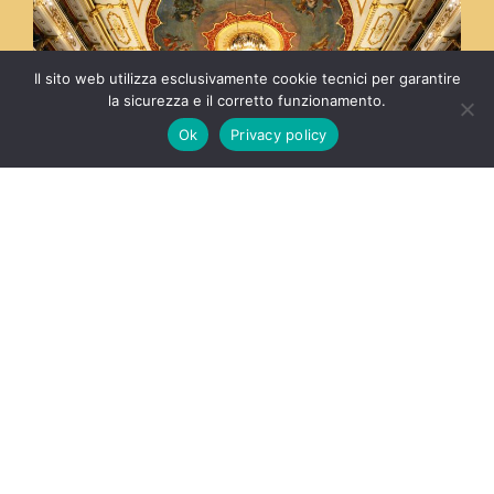
Il sito web utilizza esclusivamente cookie tecnici per garantire
la sicurezza e il corretto funzionamento.
Ok
Privacy policy
Teatro Regio
Il Teatro Regio di Parma è il teatro d'opera della
città di Parma ed è considerato uno tra i più
importanti della tradizione in Italia......