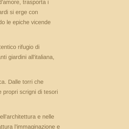
d’amore, trasporta i
ardi si erge con
do le epiche vicende
ntico rifugio di
 giardini all’italiana,
a. Dalle torri che
 propri scrigni di tesori
ll’architettura e nelle
attura l’immaginazione e