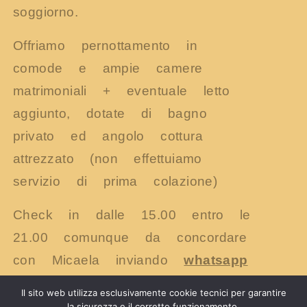
soggiorno.
Offriamo pernottamento in
comode e ampie camere
matrimoniali + eventuale letto
aggiunto, dotate di bagno
privato ed angolo cottura
attrezzato (non effettuiamo
servizio di prima colazione)
Check in dalle 15.00 entro le
21.00 comunque da concordare
con Micaela inviando
whatsapp
al 3487467309
Il sito web utilizza esclusivamente cookie tecnici per garantire
la sicurezza e il corretto funzionamento.