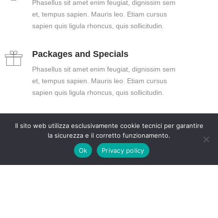
Phasellus sit amet enim feugiat, dignissim sem
et, tempus sapien. Mauris leo. Etiam cursus
sapien quis ligula rhoncus, quis sollicitudin.
Packages and Specials
Phasellus sit amet enim feugiat, dignissim sem
et, tempus sapien. Mauris leo. Etiam cursus
sapien quis ligula rhoncus, quis sollicitudin.
Family Friendly
Il sito web utilizza esclusivamente cookie tecnici per garantire
la sicurezza e il corretto funzionamento.
Phasellus sit amet enim feugiat, dignissim sem
et, tempus sapien. Mauris leo. Etiam cursus
Ok
Privacy policy
sapien quis ligula rhoncus, quis sollicitudin.
Security Lock
Phasellus sit amet enim feugiat, dignissim sem
et, tempus sapien. Mauris leo. Etiam cursus